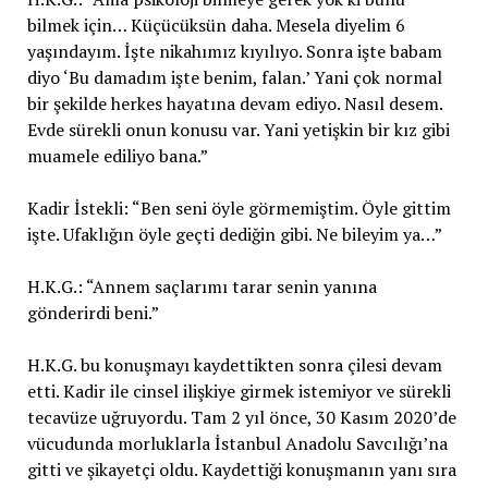
bilmek için… Küçücüksün daha. Mesela diyelim 6
yaşındayım. İşte nikahımız kıyılıyo. Sonra işte babam
diyo ‘Bu damadım işte benim, falan.’ Yani çok normal
bir şekilde herkes hayatına devam ediyo. Nasıl desem.
Evde sürekli onun konusu var. Yani yetişkin bir kız gibi
muamele ediliyo bana.”
Kadir İstekli: “Ben seni öyle görmemiştim. Öyle gittim
işte. Ufaklığın öyle geçti dediğin gibi. Ne bileyim ya…”
H.K.G.: “Annem saçlarımı tarar senin yanına
gönderirdi beni.”
H.K.G. bu konuşmayı kaydettikten sonra çilesi devam
etti. Kadir ile cinsel ilişkiye girmek istemiyor ve sürekli
tecavüze uğruyordu. Tam 2 yıl önce, 30 Kasım 2020’de
vücudunda morluklarla İstanbul Anadolu Savcılığı’na
gitti ve şikayetçi oldu. Kaydettiği konuşmanın yanı sıra