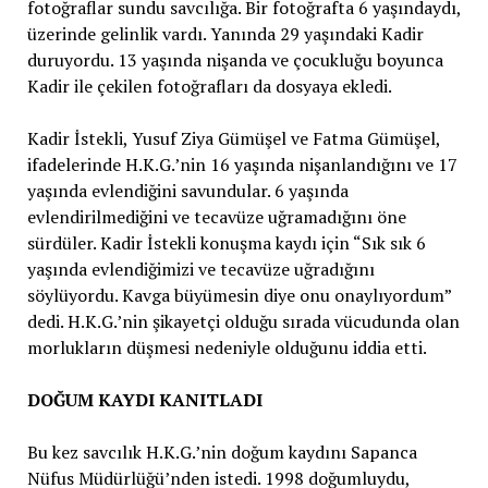
fotoğraflar sundu savcılığa. Bir fotoğrafta 6 yaşındaydı,
üzerinde gelinlik vardı. Yanında 29 yaşındaki Kadir
duruyordu. 13 yaşında nişanda ve çocukluğu boyunca
Kadir ile çekilen fotoğrafları da dosyaya ekledi.
Kadir İstekli, Yusuf Ziya Gümüşel ve Fatma Gümüşel,
ifadelerinde H.K.G.’nin 16 yaşında nişanlandığını ve 17
yaşında evlendiğini savundular. 6 yaşında
evlendirilmediğini ve tecavüze uğramadığını öne
sürdüler. Kadir İstekli konuşma kaydı için “Sık sık 6
yaşında evlendiğimizi ve tecavüze uğradığını
söylüyordu. Kavga büyümesin diye onu onaylıyordum”
dedi. H.K.G.’nin şikayetçi olduğu sırada vücudunda olan
morlukların düşmesi nedeniyle olduğunu iddia etti.
DOĞUM KAYDI KANITLADI
Bu kez savcılık H.K.G.’nin doğum kaydını Sapanca
Nüfus Müdürlüğü’nden istedi. 1998 doğumluydu,