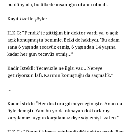
bu dünyada, bu ülkede insanlığın utancı olmalı.
Kayıt özetle şöyle:
H.K.G: “Pendik’te gittiğim bir doktor vardı ya, o açık
açık konuşmuştu benimle. Belki de haklıydı. ‘Bu adam
sana 6 yaşında tecavüz etmiş, 6 yaşından 14 yaşına
kadar her gün tecavüz etmiş…”
Kadir İstekli: Tecavüzle ne ilgisi var… Nereye
getiriyorsun lafı. Karının konuştuğu da saçmalık.”
…
Kadir İstekli: “Her doktora gitmeyeceğin işte. Anan da
öyle demişti. Yani bu yolda olmayan doktorlar iyi
karşılamaz, uygun karşılamaz diye söylemişti zaten.”
H.K.G.: “Onun ilk başta yönlendirdiği doktor vardı. Ben