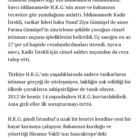
Savcı iddianamede H.K.G.’nin anne ve babasının
tecavüze göz yumduğunu anlattı. İddianamede Kadir
İstekli, tarikat lideri baba Yusuf Ziya Gümüşel ile anne
Fatma Gümüşel’in zincirleme şekilde çocuğun cinsel
istismarı suçunu işlediklerini belirtildi. Üç sanığın en az
27’şer yıl hapisle cezalandırılmaları istendi. Ayrıca
savcı, Kadir İstekli için cinsel saldırı suçundan da ceza
talep etti.
Türkiye H.K.G.’nin yaşadıklarında sadece tarikatların
istismar gerçeği ile yüzleşmiyor, laikliğin yok edildiği bir
ülkede çocukların sahipsizliğine de tanık oluyor.
2012’de henüz 14 yaşındayken H.K.G. kurtarılabilirdi.
Ama gizli eller ilk soruşturmayı örttü.
H.K.G. şimdi İstanbul’a uzak bir kentte kendine yeni bir
hayat kurmaya çalışıyor. Babasının kurduğu ve
yönettiği Hiranur Vakfı’nın Sancaktepe’deki