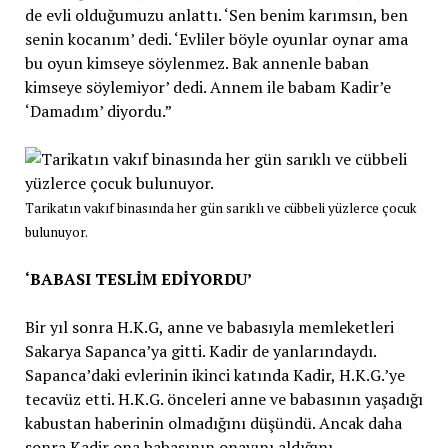
de evli olduğumuzu anlattı. ‘Sen benim karımsın, ben
senin kocanım’ dedi. ‘Evliler böyle oyunlar oynar ama
bu oyun kimseye söylenmez. Bak annenle baban
kimseye söylemiyor’ dedi. Annem ile babam Kadir’e
‘Damadım’ diyordu.”
Tarikatın vakıf binasında her gün sarıklı ve cübbeli yüzlerce çocuk
bulunuyor.
‘BABASI TESLİM EDİYORDU’
Bir yıl sonra H.K.G, anne ve babasıyla memleketleri
Sakarya Sapanca’ya gitti. Kadir de yanlarındaydı.
Sapanca’daki evlerinin ikinci katında Kadir, H.K.G.’ye
tecavüz etti. H.K.G. önceleri anne ve babasının yaşadığı
kabustan haberinin olmadığını düşündü. Ancak daha
sonra Kadir ona babasının onayını aldığını