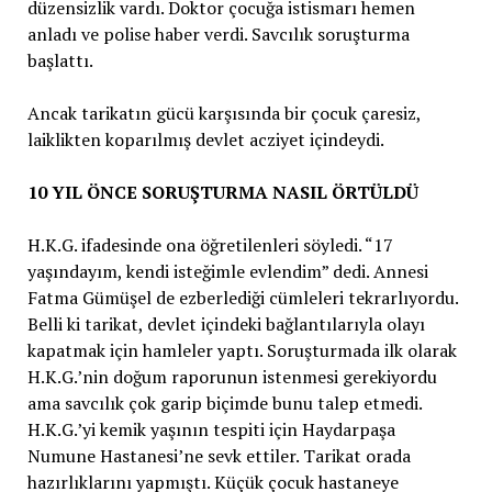
düzensizlik vardı. Doktor çocuğa istismarı hemen
anladı ve polise haber verdi. Savcılık soruşturma
başlattı.
Ancak tarikatın gücü karşısında bir çocuk çaresiz,
laiklikten koparılmış devlet acziyet içindeydi.
10 YIL ÖNCE SORUŞTURMA NASIL ÖRTÜLDÜ
H.K.G. ifadesinde ona öğretilenleri söyledi. “17
yaşındayım, kendi isteğimle evlendim” dedi. Annesi
Fatma Gümüşel de ezberlediği cümleleri tekrarlıyordu.
Belli ki tarikat, devlet içindeki bağlantılarıyla olayı
kapatmak için hamleler yaptı. Soruşturmada ilk olarak
H.K.G.’nin doğum raporunun istenmesi gerekiyordu
ama savcılık çok garip biçimde bunu talep etmedi.
H.K.G.’yi kemik yaşının tespiti için Haydarpaşa
Numune Hastanesi’ne sevk ettiler. Tarikat orada
hazırlıklarını yapmıştı. Küçük çocuk hastaneye