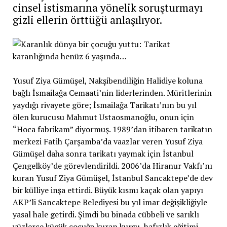
cinsel istismarına yönelik soruşturmayı
gizli ellerin örttüğü anlaşılıyor.
Yusuf Ziya Gümüşel, Nakşibendiliğin Halidiye koluna
bağlı İsmailağa Cemaati’nin liderlerinden. Müritlerinin
yaydığı rivayete göre; İsmailağa Tarikatı’nın bu yıl
ölen kurucusu Mahmut Ustaosmanoğlu, onun için
“Hoca fabrikam” diyormuş. 1989’dan itibaren tarikatın
merkezi Fatih Çarşamba’da vaazlar veren Yusuf Ziya
Gümüşel daha sonra tarikatı yaymak için İstanbul
Çengelköy’de görevlendirildi. 2006’da Hiranur Vakfı’nı
kuran Yusuf Ziya Gümüşel, İstanbul Sancaktepe’de dev
bir külliye inşa ettirdi. Büyük kısmı kaçak olan yapıyı
AKP’li Sancaktepe Belediyesi bu yıl imar değişikliğiyle
yasal hale getirdi. Şimdi bu binada cübbeli ve sarıklı
yüzlerce küçük çocuğa kuran kursu, hafızlık eğitimi