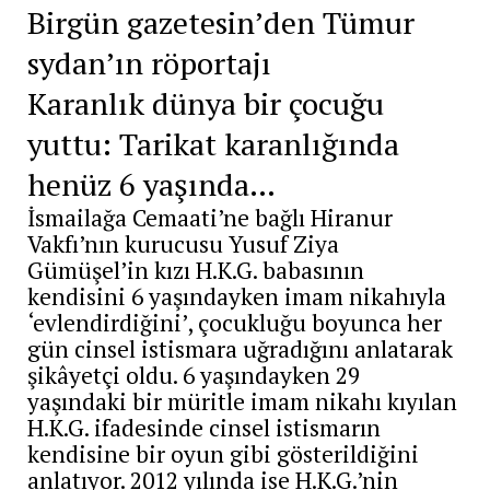
Birgün gazetesin’den Tümur
sydan’ın röportajı
Karanlık dünya bir çocuğu
yuttu: Tarikat karanlığında
henüz 6 yaşında…
İsmailağa Cemaati’ne bağlı Hiranur
Vakfı’nın kurucusu Yusuf Ziya
Gümüşel’in kızı H.K.G. babasının
kendisini 6 yaşındayken imam nikahıyla
‘evlendirdiğini’, çocukluğu boyunca her
gün cinsel istismara uğradığını anlatarak
şikâyetçi oldu. 6 yaşındayken 29
yaşındaki bir müritle imam nikahı kıyılan
H.K.G. ifadesinde cinsel istismarın
kendisine bir oyun gibi gösterildiğini
anlatıyor. 2012 yılında ise H.K.G.’nin