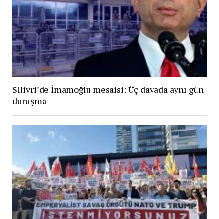
Silivri’de İmamoğlu mesaisi: Üç davada aynı gün
duruşma