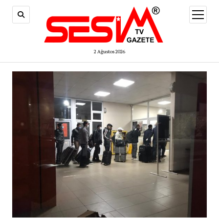
menüy
aç
2 Ağustos 2026