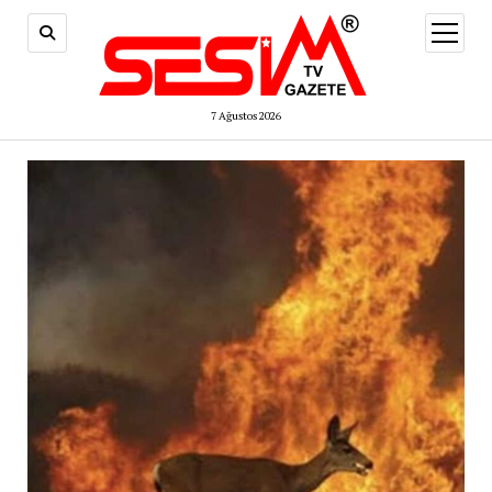
menüy
aç
7 Ağustos 2026