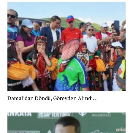
Damal’dan Döndü, Görevden Alındı…