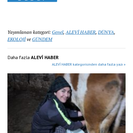
Yayımlanan kategori:
Genel
,
ALEVİ HABER
,
DÜNYA
,
EKOLOJİ
ve
GÜNDEM
Daha fazla
ALEVİ HABER
ALEVİ HABER kategorisinden daha fazla yazı »