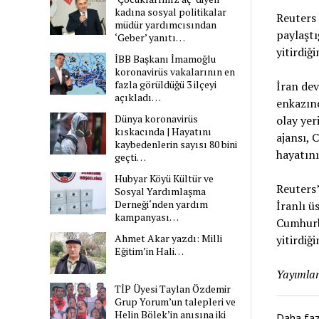
kadına sosyal politikalar
Reuters 
müdür yardımcısından
paylaştı
‘Geber’ yanıtı…
yitirdiği
İBB Başkanı İmamoğlu
koronavirüs vakalarının en
fazla görüldüğü 3 ilçeyi
İran dev
açıkladı…
enkazınd
Dünya koronavirüs
olay yer
kıskacında | Hayatını
ajansı, 
kaybedenlerin sayısı 80 bini
hayatını
geçti…
Hubyar Köyü Kültür ve
Reuters’
Sosyal Yardımlaşma
Derneği‘nden yardım
İranlı ü
kampanyası…
Cumhurb
Ahmet Akar yazdı: Milli
yitirdiği
Eğitim’in Hali…
Yayımlan
TİP Üyesi Taylan Özdemir
Grup Yorum’un talepleri ve
Helin Bölek’in anısına iki
Daha fa