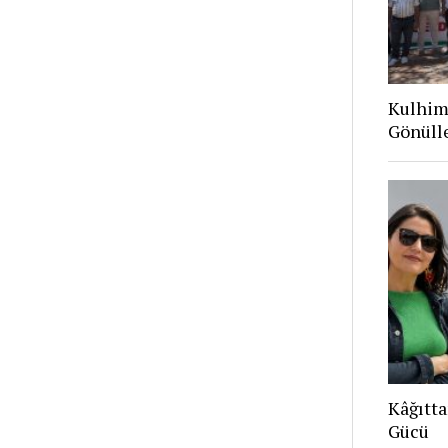
Kulhim
Gönüll
Kâğıtta
Gücü