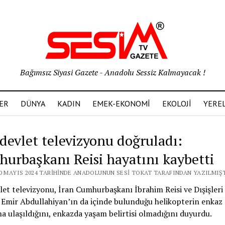
Bağımsız Siyasi Gazete - Anadolu Sessiz Kalmayacak !
ER
DÜNYA
KADIN
EMEK-EKONOMİ
EKOLOJİ
YERE
 devlet televizyonu doğruladı:
urbaşkanı Reisi hayatını kaybetti
20 MAYIS 2024 TARIHINDE ANADOLUNUN SESI TOKAT TARAFINDAN YAZILMIŞT
let televizyonu, İran Cumhurbaşkanı İbrahim Reisi ve Dışişleri
Emir Abdullahiyan’ın da içinde bulunduğu helikopterin enkaz
a ulaşıldığını, enkazda yaşam belirtisi olmadığını duyurdu.