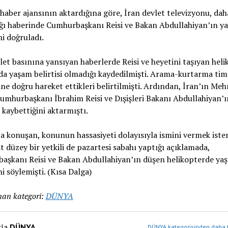
haber ajansının aktardığına göre, İran devlet televizyonu, dah
ğı haberinde Cumhurbaşkanı Reisi ve Bakan Abdullahiyan’ın y
ni doğruladı.
let basınına yansıyan haberlerde Reisi ve heyetini taşıyan heli
a yaşam belirtisi olmadığı kaydedilmişti. Arama-kurtarma tim
ine doğru hareket ettikleri belirtilmişti. Ardından, İran’ın Meh
Cumhurbaşkanı İbrahim Reisi ve Dışişleri Bakanı Abdullahiyan’
 kaybettiğini aktarmıştı.
a konuşan, konunun hassasiyeti dolayısıyla ismini vermek ist
st düzey bir yetkili de pazartesi sabahı yaptığı açıklamada,
aşkanı Reisi ve Bakan Abdullahiyan’ın düşen helikopterde ya
ni söylemişti. (Kısa Dalga)
an kategori:
DÜNYA
zla
DÜNYA
DÜNYA kategorisinden daha f