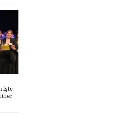
n İşte
lüfer