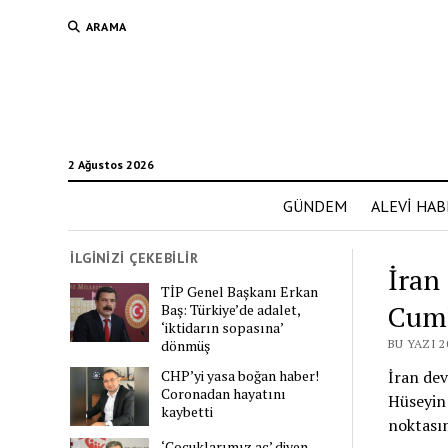
ARAMA
2 Ağustos 2026
GÜNDEM
ALEVİ HAB
İLGİNİZİ ÇEKEBİLİR
İran
TİP Genel Başkanı Erkan
Cumh
Baş: Türkiye’de adalet,
‘iktidarın sopasına’
dönmüş
BU YAZI 
CHP’yi yasa boğan haber!
İran dev
Coronadan hayatını
Hüseyin 
kaybetti
noktasın
‘Çocuklarımız aç’ diyen