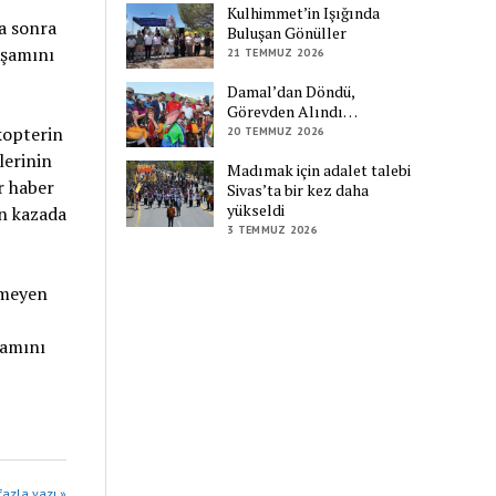
Kulhimmet’in Işığında
a sonra
Buluşan Gönüller
aşamını
21 TEMMUZ 2026
Damal’dan Döndü,
Görevden Alındı…
kopterin
20 TEMMUZ 2026
lerinin
Madımak için adalet talebi
r haber
Sivas’ta bir kez daha
yükseldi
ın kazada
3 TEMMUZ 2026
emeyen
şamını
azla yazı »