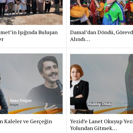
met’in Işığında Buluşan
Damal’dan Döndü, Görev
er
Alındı…
n Kaleler ve Gerçeğin
Yezid’e Lanet Okuyup Yez
Yolundan Gitmek…