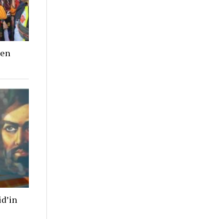
den
id’in