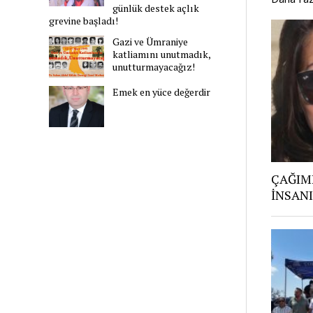
günlük destek açlık
grevine başladı!
Gazi ve Ümraniye
katliamını unutmadık,
unutturmayacağız!
Emek en yüce değerdir
ÇAĞIMI
İNSANI