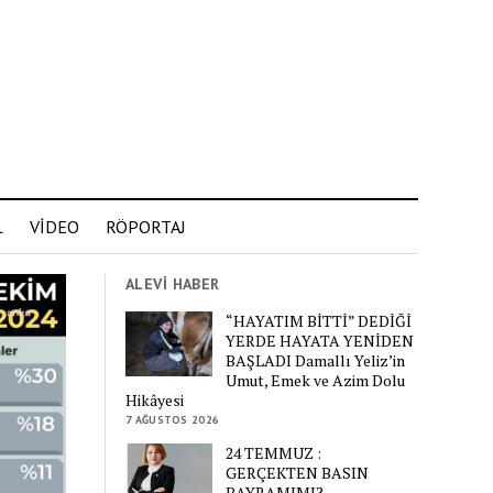
L
VİDEO
RÖPORTAJ
ALEVİ HABER
“HAYATIM BİTTİ” DEDİĞİ
YERDE HAYATA YENİDEN
BAŞLADI Damallı Yeliz’in
Umut, Emek ve Azim Dolu
Hikâyesi
7 AĞUSTOS 2026
24 TEMMUZ :
GERÇEKTEN BASIN
BAYRAMIMI?