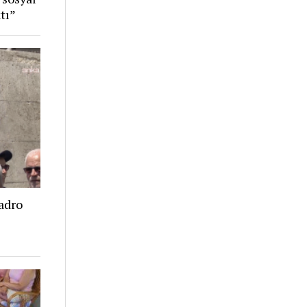
tı”
adro