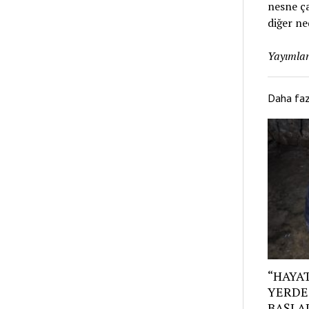
nesne ça
diğer ne
Yayımlan
Daha fa
“HAYAT
YERDE
BAŞLAD