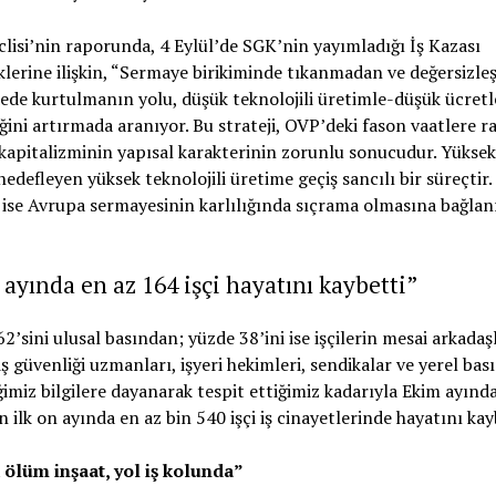
lisi’nin raporunda, 4 Eylül’de SGK’nin yayımladığı İş Kazası
iklerine ilişkin, “Sermaye birikiminde tıkanmadan ve değersizl
ede kurtulmanın yolu, düşük teknolojili üretimle-düşük ücretle
iğini artırmada aranıyor. Bu strateji, OVP’deki fason vaatlere 
kapitalizminin yapısal karakterinin zorunlu sonucudur. Yüksek
hedefleyen yüksek teknolojili üretime geçiş sancılı bir süreçtir
 ise Avrupa sermayesinin karlılığında sıçrama olmasına bağlan
ayında en az 164 işçi hayatını kaybetti”
2’sini ulusal basından; yüzde 38’ini ise işçilerin mesai arkadaşl
, iş güvenliği uzmanları, işyeri hekimleri, sendikalar ve yerel ba
imiz bilgilere dayanarak tespit ettiğimiz kadarıyla Ekim ayınd
ın ilk on ayında en az bin 540 işçi iş cinayetlerinde hayatını kay
 ölüm inşaat, yol iş kolunda”