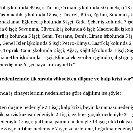
Yol iş kolunda 49 işçi; Tarım, Orman iş kolunda 30 emekçi (18 i
 Taşımacılık iş kolunda 18 işçi; Ticaret, Büro, Eğitim, Sinema iş
Konaklama, Eğlence iş kolunda 8 işçi; Gıda, Şeker iş kolunda 7 iş
da 6 işçi; Savunma, Güvenlik iş kolunda 6 işçi; Madencilik iş ko
erji iş kolunda 5 işçi; Gemi, Tersane, Deniz, Liman işkolunda 5 iş
, Genel İşler işkolunda 5 işçi; Petro-Kimya, Lastik iş kolunda 2 i
 Toprak, Cam işkolunda 2 işçi; Ağaç, Kâğıt işkolunda 1 işçi; Sağ
izmetler işkolunda 1 işçi; Elimizdeki veriler ışığında çalıştığı 
emediğimiz 6 işçi hayatını kaybetti.”
edenlerinde ilk sırada yüksekten düşme ve kalp krizi var
nda iş cinayetlerinin nedenlerine göre dağılımı ise şöyle:
en düşme nedeniyle 31 işçi; kalp krizi, beyin kanaması nedeni
fik, servis kazası nedeniyle 24 işçi; ezilme, göçük nedeniyle 21 iş
edeniyle 15 işçi; patlama, yanma nedeniyle 14 işçi; elektrik ça
e 8 işçi; intihar nedeniyle 7 işçi; zehirlenme, boğulma nedeniyle