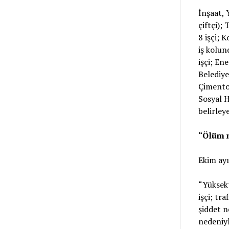
İnşaat, 
çiftçi);
8 işçi; 
iş kolun
işçi; En
Belediye
Çimento,
Sosyal H
belirley
“Ölüm n
Ekim ayı
“Yüksekt
işçi; tra
şiddet n
nedeniyl