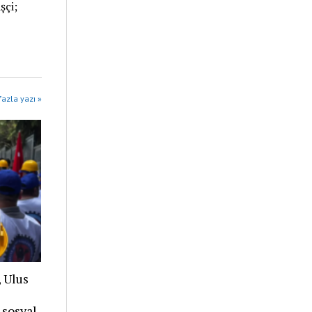
şçi;
azla yazı »
, Ulus
 sosyal