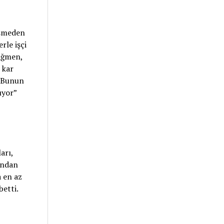
eşmeden
rle işçi
rağmen,
 kar
. Bunun
ıyor”
arı,
sından
a en az
betti.