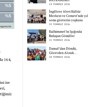
24 TEMMUZ 2026
İngiltere Alevi Kültür
Merkezi ve Cemevi’nde yıl
sonu gösterisi coşkusu
23 TEMMUZ 2026
Kulhimmet’in Işığında
Buluşan Gönüller
21 TEMMUZ 2026
Damal’dan Döndü,
.
Görevden Alındı…
20 TEMMUZ 2026
da 164,
ni ise
eri,
tiğimiz