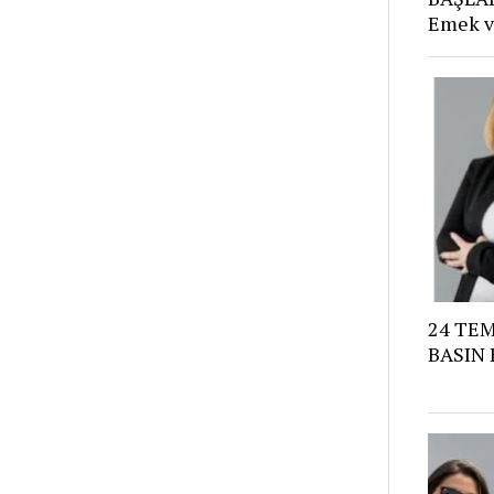
Emek v
24 TE
BASIN