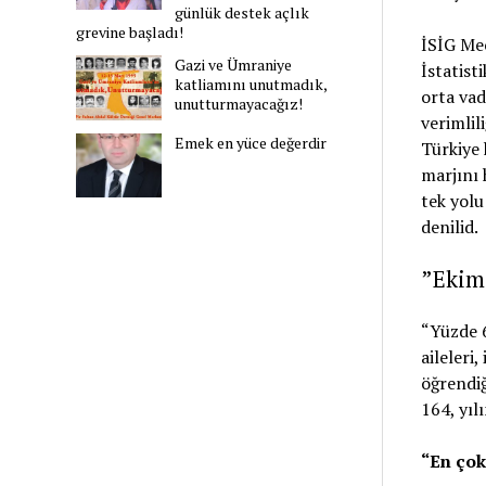
günlük destek açlık
grevine başladı!
İSİG Mec
Gazi ve Ümraniye
İstatist
katliamını unutmadık,
orta vad
unutturmayacağız!
verimlil
Emek en yüce değerdir
Türkiye 
marjını 
tek yolu
denilid.
”Ekim 
“Yüzde 6
aileleri
öğrendiğ
164, yıl
“En çok