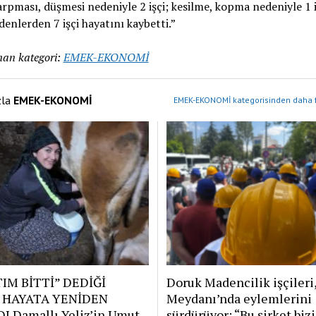
rpması, düşmesi nedeniyle 2 işçi; kesilme, kopma nedeniyle 1 i
denlerden 7 işçi hayatını kaybetti.”
an kategori:
EMEK-EKONOMİ
zla
EMEK-EKONOMİ
EMEK-EKONOMİ kategorisinden daha f
IM BİTTİ” DEDİĞİ
Doruk Madencilik işçileri
 HAYATA YENİDEN
Meydanı’nda eylemlerini
I Damallı Yeliz’in Umut,
sürdürüyor: “Bu şirket bizi