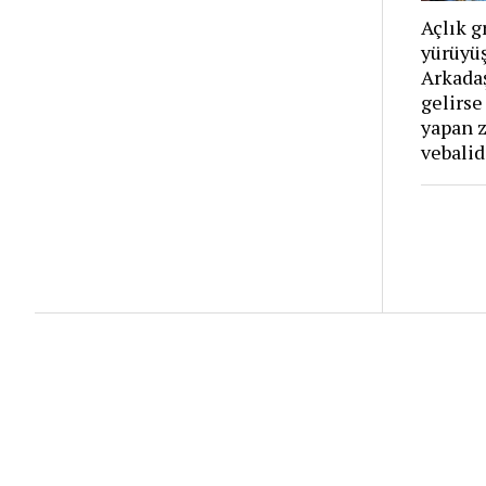
Açlık g
yürüyü
Arkadaş
gelirse 
yapan z
vebalid