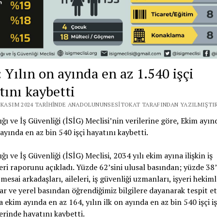
 Yılın on ayında en az 1.540 işçi
tını kaybetti
6 KASIM 2024 TARIHINDE ANADOLUNUNSESITOKAT TARAFINDAN YAZILMIŞTIR
lığı ve İş Güvenliği (İSİG) Meclisi’nin verilerine göre, Ekim ayın
 ayında en az bin 540 işçi hayatını kaybetti.
ığı ve İş Güvenliği (İSİG) Meclisi, 2034 yılı ekim ayına ilişkin iş
eri raporunu açıkladı. Yüzde 62’sini ulusal basından; yüzde 38’i
 mesai arkadaşları, aileleri, iş güvenliği uzmanları, işyeri hekiml
ar ve yerel basından öğrendiğimiz bilgilere dayanarak tespit et
a ekim ayında en az 164, yılın ilk on ayında en az bin 540 işçi iş
erinde hayatını kaybetti.