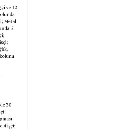
şçi ve 12
 kolunda
çi; Metal
lunda 5
çi;
şçi;
lık,
işkolunu
”
yle 30
çi;
rpması
 4 işçi;