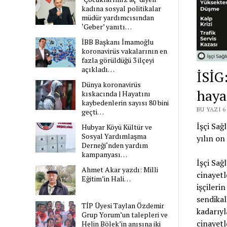
kadına sosyal politikalar
müdür yardımcısından
‘Geber’ yanıtı…
İBB Başkanı İmamoğlu
koronavirüs vakalarının en
fazla görüldüğü 3 ilçeyi
açıkladı…
İSİG:
Dünya koronavirüs
haya
kıskacında | Hayatını
kaybedenlerin sayısı 80 bini
BU YAZI 
geçti…
İşçi Sağ
Hubyar Köyü Kültür ve
Sosyal Yardımlaşma
yılın on
Derneği‘nden yardım
kampanyası…
İşçi Sağl
Ahmet Akar yazdı: Milli
cinayetl
Eğitim’in Hali…
işçilerin
sendikal
TİP Üyesi Taylan Özdemir
kadarıyl
Grup Yorum’un talepleri ve
cinayetl
Helin Bölek’in anısına iki