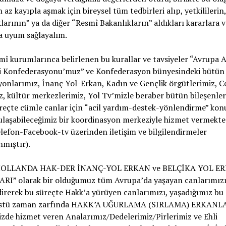
n az kayıpla aşmak için bireysel tüm tedbirleri alıp, yetkililerin,
larının” ya da diğer “Resmî Bakanlıkların” aldıkları kararlara v
a uyum sağlayalım.
mî kurumlarınca belirlenen bu kurallar ve tavsiyeler “Avrupa A
eri Konfederasyonu’muz” ve Konfederasyon bünyesindeki bütün
onlarımız, İnanç Yol-Erkan, Kadın ve Gençlik örgütlerimiz, 
z, kültür merkezlerimiz, Yol Tv’mizle beraber bütün bileşenler
reçte cümle canlar için “acil yardım-destek-yönlendirme” ko
ulaşabileceğimiz bir koordinasyon merkeziyle hizmet vermekte
elefon-Facebook-tv üzerinden iletişim ve bilgilendirmeler
mıştır).
, HOLLANDA HAK-DER İNANÇ-YOL ERKAN ve BELÇİKA YOL E
RI” olarak bir olduğumuz tüm Avrupa’da yaşayan canlarımız
direrek bu süreçte Hakk’a yürüyen canlarımızı, yaşadığımız bu
üstü zaman zarfında HAKK’A UĞURLAMA (SIRLAMA) ERKANL
de hizmet veren Analarımız/Dedelerimiz/Pirlerimiz ve Ehli