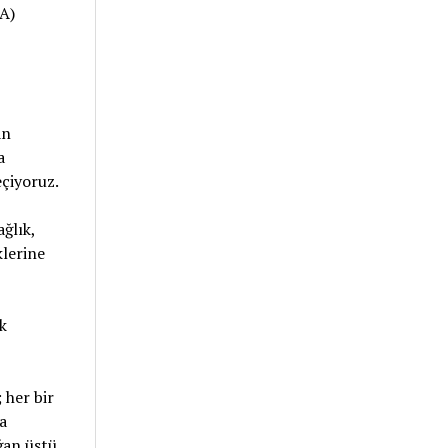
A)
an
a
eçiyoruz.
ğlık,
klerine
k
 her bir
a
ğan üstü