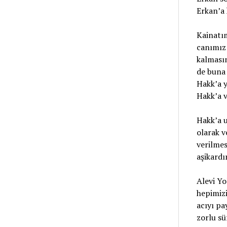
Erkan’a 
Kainatım
canımız 
kalmasın
de buna
Hakk’a y
Hakk’a v
Hakk’a u
olarak v
verilme
aşikardır
Alevi Y
hepimiz
acıyı pa
zorlu sü