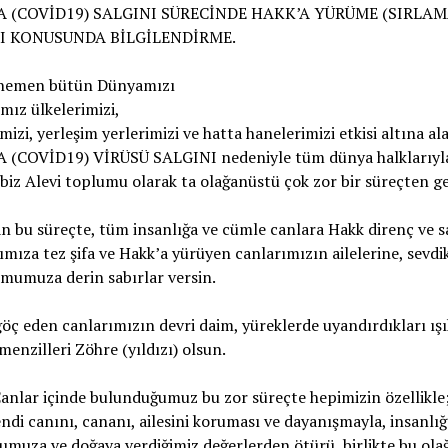
 (COVİD19) SALGINI SÜRECİNDE HAKK’A YÜRÜME (SIRLAM
I KONUSUNDA BİLGİLENDİRME.
hemen bütün Dünyamızı
mız ülkelerimizi,
imizi, yerleşim yerlerimizi ve hatta hanelerimizi etkisi altına al
(COVİD19) VİRÜSÜ SALGINI nedeniyle tüm dünya halklarıyl
biz Alevi toplumu olarak ta olağanüstü çok zor bir süreçten g
n bu süreçte, tüm insanlığa ve cümle canlara Hakk direnç ve sa
ımıza tez şifa ve Hakk’a yürüyen canlarımızın ailelerine, sevdi
mumuza derin sabırlar versin.
öç eden canlarımızın devri daim, yüreklerde uyandırdıkları ışı
menzilleri Zöhre (yıldızı) olsun.
Canlar içinde bulunduğumuz bu zor süreçte hepimizin özellikle;
ndi canını, cananı, ailesini koruması ve dayanışmayla, insanlığ
muza ve doğaya verdiğimiz değerlerden ötürü, birlikte bu ola