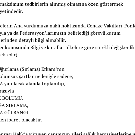
i maksimum tedbirlerin alınmış olmasına özen göstermek
etindedir.
elerin Ana yurdumuza nakli noktasında Cenaze Vakıfları-Fonl
ıyla ya da Federasyon’larımızın belirlediği görevli kurum
erinden detaylı bilgi alınabilir.
ler konusunda Bilgi ve kurallar ülkelere göre sürekli değişkenlik
ektedir).
Uğurlama (Sırlama) Erkanı’nın
olumsuz şartlar nedeniyle sadece;
 yapılacak alanda toplanılıp,
rasıyla
K BÖLÜMÜ,
A SIRLAMA,
A GÜLBANGI
en ibaret olacaktır.
nrası Hakk’a yürüyen canımızın ailesi sağlık hassasiyetlerine 