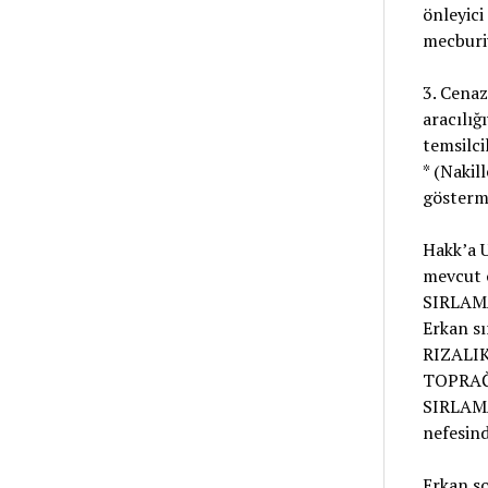
önleyic
mecburiy
3. Cenaz
aracılığ
temsilcil
* (Nakil
gösterm
Hakk’a 
mevcut 
SIRLAMA
Erkan sı
RIZALI
TOPRAĞ
SIRLAM
nefesind
Erkan so