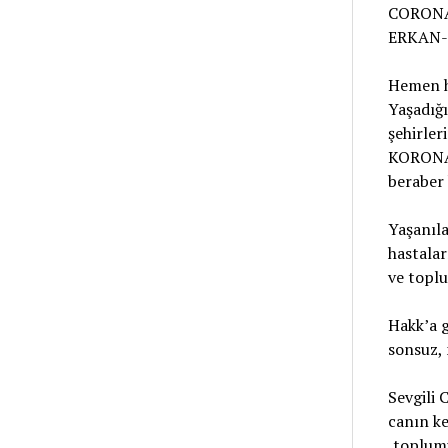
CORONA
ERKAN-
Hemen 
Yaşadığı
şehirler
KORONA 
beraber 
Yaşanıla
hastalar
ve toplu
Hakk’a g
sonsuz, 
Sevgili 
canın ke
,toplumu