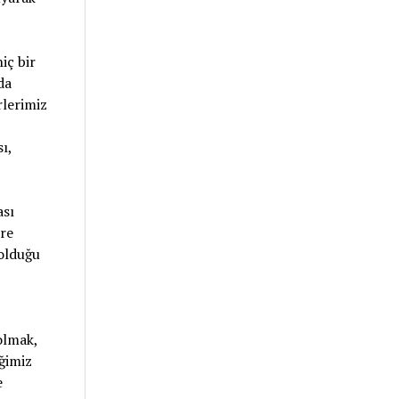
iç bir
da
rlerimiz
ı,
ası
ere
olduğu
olmak,
ğimiz
e