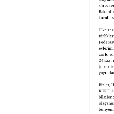
süreci e
Bakanlık
kurallar
Ülke res
Birlikl
Federasy
evlerimi
zorlu sü
24 saat 
(direk t
yayımlan
Bizler
KURULLA
bilgilen
olağan
bünyemiz