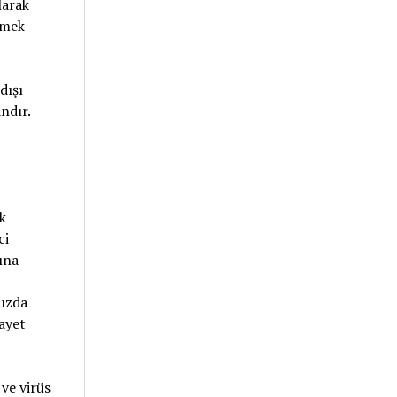
larak
tmek
dışı
ndır.
k
ci
ına
mızda
iayet
 ve virüs