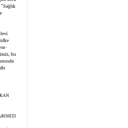
 “Sağlık
e
levi
 ülke
Cem-
imiz, bu
nusunda
dir
RKAN
ı
ARIMIZI