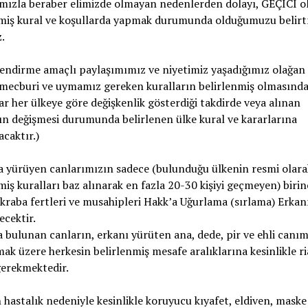
mızla beraber elimizde olmayan nedenlerden dolayı, GEÇİCİ o
nmiş kural ve koşullarda yapmak durumunda olduğumuzu belir
.
lendirme amaçlı paylaşımımız ve niyetimiz yaşadığımız olağan 
mecburi ve uymamız gereken kuralların belirlenmiş olmasında
ar her ülkeye göre değişkenlik gösterdiği takdirde veya alınan
ın değişmesi durumunda belirlenen ülke kural ve kararlarına
caktır.)
a yürüyen canlarımızın sadece (bulunduğu ülkenin resmi olara
miş kuralları baz alınarak en fazla 20-30 kişiyi geçmeyen) birin
kraba fertleri ve musahipleri Hakk’a Uğurlama (sırlama) Erkan
ecektir.
 bulunan canların, erkanı yürüten ana, dede, pir ve ehli canı
mak üzere herkesin belirlenmiş mesafe aralıklarına kesinlikle r
gerekmektedir.
n hastalık nedeniyle kesinlikle koruyucu kıyafet, eldiven, maske