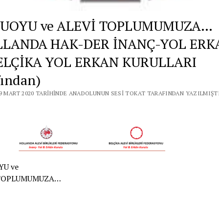
UOYU ve ALEVİ TOPLUMUMUZA…
LLANDA HAK-DER İNANÇ-YOL ERK
BELÇİKA YOL ERKAN KURULLARI
fından)
29 MART 2020 TARIHINDE ANADOLUNUN SESI TOKAT TARAFINDAN YAZILMIŞT
U ve
 TOPLUMUMUZA…