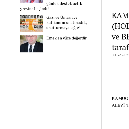
günlük destek açlık
grevine başladı!
KAM
Gazi ve Ümraniye
katliamını unutmadık,
(HO
unutturmayacağız!
ve 
Emek en yüce değerdir
tara
BU YAZI 
KAMUOY
ALEVİ