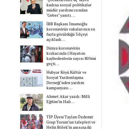
kadına sosyal politikalar
müdür yardımcısından
‘Geber’ yanıtı…
İBB Başkanı İmamoğlu
koronavirüs vakalarının en
fazla görüldüğü 3 ilçeyi
açıkladı…
Dünya koronavirüs
kıskacında | Hayatını
kaybedenlerin sayısı 80 bini
geçti…
Hubyar Köyü Kültür ve
Sosyal Yardımlaşma
Derneği‘nden yardım
kampanyası…
Ahmet Akar yazdı: Milli
Eğitim’in Hali…
TİP Üyesi Taylan Özdemir
Grup Yorum’un talepleri ve
Helin Bölek’in anısına iki