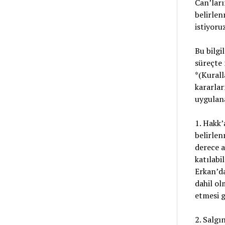
Can’ları
belirle
istiyoruz
Bu bilgi
süreçte 
*(Kurall
kararlar
uygulana
1. Hakk’
belirlen
derece a
katılabil
Erkan’da
dahil ol
etmesi 
2. Salgı