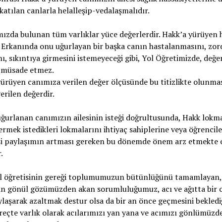
katılan canlarla helalleşip-vedalaşmalıdır.
ızda bulunan tüm varlıklar yüce değerlerdir. Hakk’a yürüyen h
Erkanında onu uğurlayan bir başka canın hastalanmasını, zor
ı, sıkıntıya girmesini istemeyeceği gibi, Yol Öğretimizde, değe
 müsade etmez.
ürüyen canımıza verilen değer ölçüsünde bu titizlikte olunmas
erilen değerdir.
ğurlanan canımızın ailesinin isteği doğrultusunda, Hakk lokm
ermek istedikleri lokmalarını ihtiyaç sahiplerine veya öğrencil
si paylaşımın artması gereken bu dönemde önem arz etmekte 
.
ol öğretisinin gereği toplumumuzun bütünlüğünü tamamlayan,
in gönül gözümüzden akan sorumluluğumuz, acı ve ağıtta bir 
ylaşarak azaltmak destur olsa da bir an önce geçmesini bekledi
reçte varlık olarak acılarımızı yan yana ve acımızı gönlümüzd