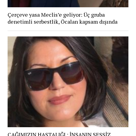
Çerçeve yasa Meclis’e geliyor: Üç gruba
denetimli serbestlik, Öcalan kapsam dışında
ÇAĞIMIZIN HASTALIĞI : İNSANIN SESSİZ