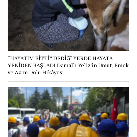
“HAYATIM BİTTİ” DEDİĞİ YERDE HAYATA
YENİDEN BAŞLADI Damallı Yeliz’in Umut, Emek
ve Azim Dolu Hikâyesi