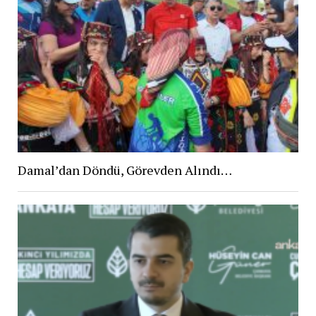
Damal’dan Döndü, Görevden Alındı…