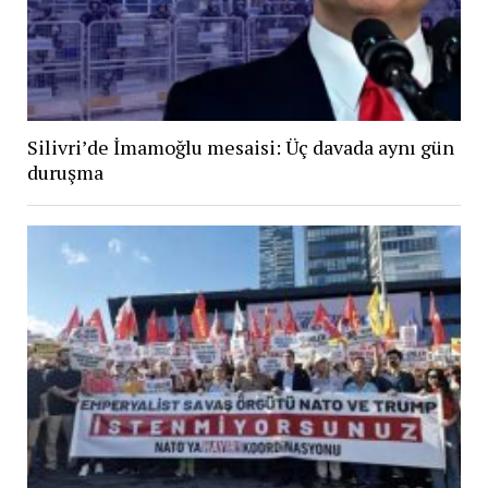
Silivri’de İmamoğlu mesaisi: Üç davada aynı gün
duruşma