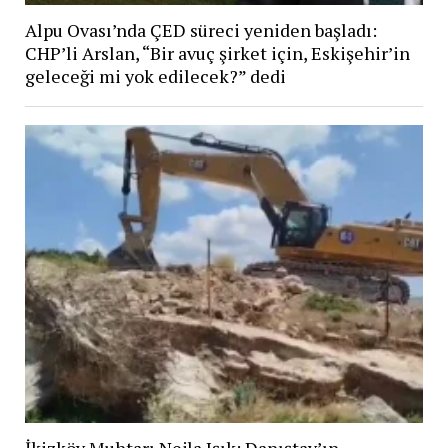
Alpu Ovası’nda ÇED süreci yeniden başladı:
CHP’li Arslan, “Bir avuç şirket için, Eskişehir’in
geleceği mi yok edilecek?” dedi
İkizköy Muhtarı Nejla Işık: Danıştay’ın