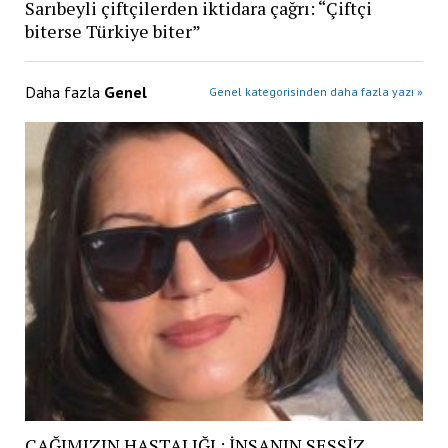
Sarıbeyli çiftçilerden iktidara çağrı: “Çiftçi
biterse Türkiye biter”
Daha fazla
Genel
Genel kategorisinden daha fazla yazı »
ÇAĞIMIZIN HASTALIĞI : İNSANIN SESSİZ