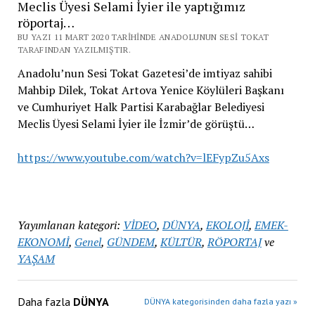
Meclis Üyesi Selami İyier ile yaptığımız
röportaj…
BU YAZI 11 MART 2020 TARIHINDE ANADOLUNUN SESI TOKAT
TARAFINDAN YAZILMIŞTIR.
Anadolu’nun Sesi Tokat Gazetesi’de imtiyaz sahibi
Mahbip Dilek, Tokat Artova Yenice Köylüleri Başkanı
ve Cumhuriyet Halk Partisi Karabağlar Belediyesi
Meclis Üyesi Selami İyier ile İzmir’de görüştü…
https://www.youtube.com/watch?v=lEFypZu5Axs
Yayımlanan kategori:
VİDEO
,
DÜNYA
,
EKOLOJİ
,
EMEK-
EKONOMİ
,
Genel
,
GÜNDEM
,
KÜLTÜR
,
RÖPORTAJ
ve
YAŞAM
Daha fazla
DÜNYA
DÜNYA kategorisinden daha fazla yazı »