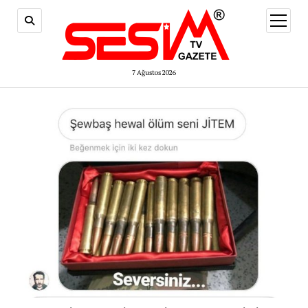
menüy
aç
7 Ağustos 2026