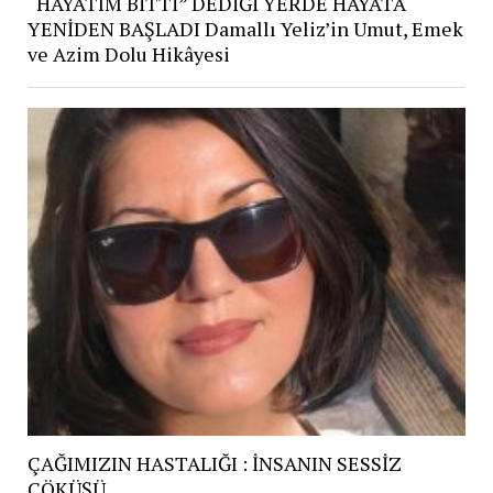
“HAYATIM BİTTİ” DEDİĞİ YERDE HAYATA
YENİDEN BAŞLADI Damallı Yeliz’in Umut, Emek
ve Azim Dolu Hikâyesi
ÇAĞIMIZIN HASTALIĞI : İNSANIN SESSİZ
ÇÖKÜŞÜ