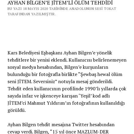
AYHAN BİLGEN’E JİTEM’Lİ ÖLÜM TEHDİDİ
BU YAZI 18 MAYIS 2020 TARIHINDE ANADOLUNUN SESI TOKAT
TARAFINDAN YAZILMIŞTIR.
Kars Belediyesi Eşbaşkanı Ayhan Bilgen’e yönelik
tehditlere bir yenisi eklendi. Kullanıcısı belirlenemeyen
sosyal medya hesabından, Bilgen’e kurşunların
bulunduğu bir fotoğrafla birlikte “Şewbaş hewal ölüm
seni JİTEM. Seversiniz” notuyla mesaj gönderildi.
Tehdit eden kullanıcının profilinde 1990’lı yıllarda çok
sayıda infaz ve işkenceye karışan ‘Yeşil’ kod adlı
JİTEM’ci Mahmut Yıldırım’ın fotoğrafının kullanıldığı
görüldü.
Ayhan Bilgen tehdit mesajına Twitter hesabından
cevap verdi. Bilgen, “15 yıl önce MAZLUM-DER