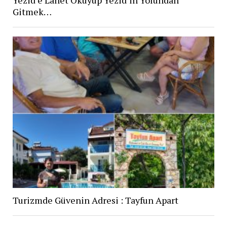
Yezid’e Lanet Okuyup Yezid’in Yolundan
Gitmek…
Turizmde Güvenin Adresi : Tayfun Apart