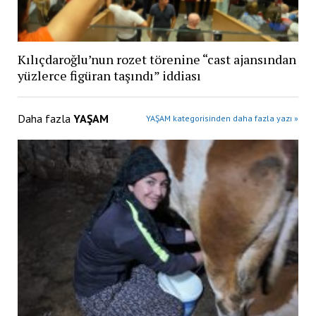
Kılıçdaroğlu’nun rozet törenine “cast ajansından
yüzlerce figüran taşındı” iddiası
Daha fazla
YAŞAM
YAŞAM kategorisinden daha fazla yazı »