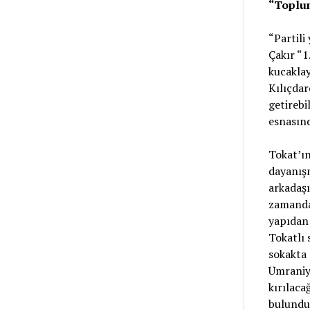
“Toplum
“Partili
Çakır “1
kucakla
Kılıçda
getirebi
esnasınd
Tokat’ın
dayanışm
arkadaşı
zamanda 
yapıdan 
Tokatlı 
sokakta 
Ümraniy
kırılac
bulundu