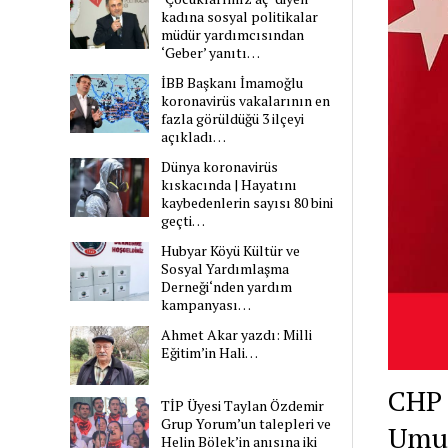
kadına sosyal politikalar
müdür yardımcısından
‘Geber’ yanıtı…
İBB Başkanı İmamoğlu
koronavirüs vakalarının en
fazla görüldüğü 3 ilçeyi
açıkladı…
Dünya koronavirüs
kıskacında | Hayatını
kaybedenlerin sayısı 80 bini
geçti…
Hubyar Köyü Kültür ve
Sosyal Yardımlaşma
Derneği‘nden yardım
kampanyası…
Ahmet Akar yazdı: Milli
Eğitim’in Hali…
CHP 
TİP Üyesi Taylan Özdemir
Grup Yorum’un talepleri ve
Umut
Helin Bölek’in anısına iki