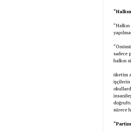
“Halkın
“Halkın 
yapılma
“Önümüzd
sadece p
halkın s
üketim a
işçileri
okullard
insanile
doğrultu
sürece h
“Parti