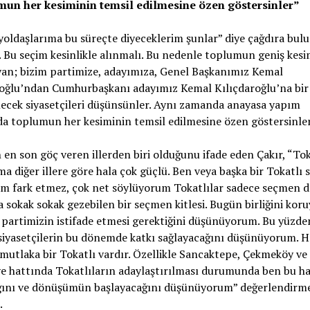
un her kesiminin temsil edilmesine özen göstersinler”
 yoldaşlarıma bu süreçte diyeceklerim şunlar” diye çağdıra bul
. Bu seçim kesinlikle alınmalı. Bu nedenle toplumun geniş kesi
yan; bizim partimize, adayımıza, Genel Başkanımız Kemal
roğlu’ndan Cumhurbaşkanı adayımız Kemal Kılıçdaroğlu’na bir 
lecek siyasetçileri düşünsünler. Aynı zamanda anayasa yapım
a toplumun her kesiminin temsil edilmesine özen göstersinler
 en son göç veren illerden biri olduğunu ifade eden Çakır, “Tok
a diğer illere göre hala çok güçlü. Ben veya başka bir Tokatlı s
m fark etmez, çok net söylüyorum Tokatlılar sadece seçmen de
sokak sokak gezebilen bir seçmen kitlesi. Bugün birliğini koru
partimizin istifade etmesi gerektiğini düşünüyorum. Bu yüzde
siyasetçilerin bu dönemde katkı sağlayacağını düşünüyorum. H
mutlaka bir Tokatlı vardır. Özellikle Sancaktepe, Çekmeköy ve
e hattında Tokatlıların adaylaştırılması durumunda ben bu ha
ağını ve dönüşümün başlayacağını düşünüyorum” değerlendirm
.