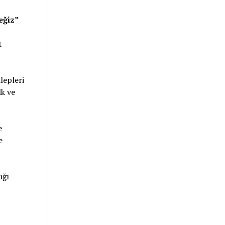
eğiz”
t
lepleri
lk ve
e
e
ığı