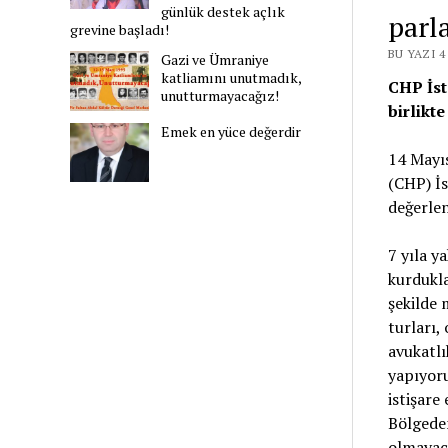
günlük destek açlık
parl
grevine başladı!
BU YAZI 
Gazi ve Ümraniye
katliamını unutmadık,
CHP İst
unutturmayacağız!
birlikt
Emek en yüce değerdir
14 Mayıs
(CHP) İs
değerlen
7 yıla y
kurdukla
şekilde 
turları,
avukatlı
yapıyoru
istişare
Bölgeden
olmayaca