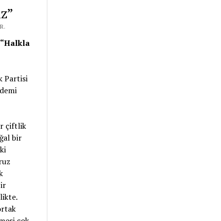
iz”
R.
 “Halkla
 Partisi
ndemi
 çiftlik
ğal bir
ki
ruz
k
ir
likte.
ortak
emesi çok