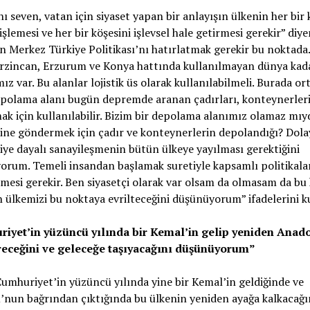
ı seven, vatan için siyaset yapan bir anlayışın ülkenin her bir
 işlemesi ve her bir köşesini işlevsel hale getirmesi gerekir” diye
 Merkez Türkiye Politikası’nı hatırlatmak gerekir bu noktada. 
Erzincan, Erzurum ve Konya hattında kullanılmayan dünya kad
ız var. Bu alanlar lojistik üs olarak kullanılabilmeli. Burada or
epolama alanı bugün depremde aranan çadırları, konteynerler
k için kullanılabilir. Bizim bir depolama alanımız olamaz mıyd
ine göndermek için çadır ve konteynerlerin depolandığı? Dolay
iye dayalı sanayileşmenin bütün ülkeye yayılması gerektiğini
rum. Temeli insandan başlamak suretiyle kapsamlı politikala
ilmesi gerekir. Ben siyasetçi olarak var olsam da olmasam da b
 ülkemizi bu noktaya evrilteceğini düşünüyorum” ifadelerini ku
iyet’in yüzüncü yılında bir Kemal’in gelip yeniden Anad
ireceğini ve geleceğe taşıyacağını düşünüyorum”
Cumhuriyet’in yüzüncü yılında yine bir Kemal’in geldiğinde ve
nun bağrından çıktığında bu ülkenin yeniden ayağa kalkacağı