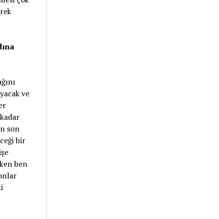
erek
dına
ağını
ayacak ve
er
 kadar
in son
ceği bir
işe
rken ben
onlar
i