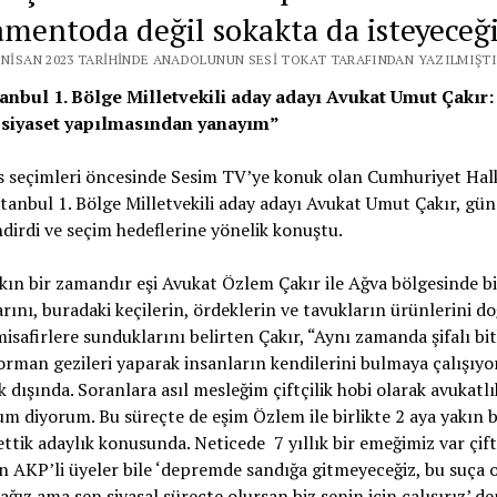
amentoda değil sokakta da isteyeceğ
4 NISAN 2023 TARIHINDE ANADOLUNUN SESI TOKAT TARAFINDAN YAZILMIŞTI
anbul 1. Bölge Milletvekili aday adayı Avukat Umut Çakır:
e siyaset yapılmasından yanayım”
 seçimleri öncesinde Sesim TV’ye konuk olan Cumhuriyet Halk
tanbul 1. Bölge Milletvekili aday adayı Avukat Umut Çakır, gü
dirdi ve seçim hedeflerine yönelik konuştu.
akın bir zamandır eşi Avukat Özlem Çakır ile Ağva bölgesinde bir
rını, buradaki keçilerin, ördeklerin ve tavukların ürünlerini do
misafirlere sunduklarını belirten Çakır, “Aynı zamanda şifalı bit
 orman gezileri yaparak insanların kendilerini bulmaya çalışıyo
k dışında. Soranlara asıl mesleğim çiftçilik hobi olarak avukatlı
m diyorum. Bu süreçte de eşim Özlem ile birlikte 2 aya yakın b
 ettik adaylık konusunda. Neticede 7 yıllık bir emeğimiz var çift
 AKP’li üyeler bile ‘depremde sandığa gitmeyeceğiz, bu suça 
ğız ama sen siyasal süreçte olursan biz senin için çalışırız’ d