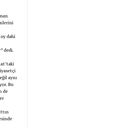
unan
mlerini
oy dahi
” dedi.
at’taki
iyasetçi
ğil aynı
yor. Bu
n de
er
ttın
esinde