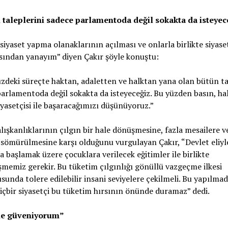
 taleplerini sadece parlamentoda değil sokakta da isteyec
siyaset yapma olanaklarının açılması ve onlarla birlikte siyase
sından yanayım” diyen Çakır şöyle konuştu:
eki süreçte haktan, adaletten ve halktan yana olan bütün ta
arlamentoda değil sokakta da isteyeceğiz. Bu yüzden basın, ha
iyasetçisi ile başaracağımızı düşünüyoruz.”
lışkanlıklarının çılgın bir hale dönüşmesine, fazla mesailere v
n sömürülmesine karşı olduğunu vurgulayan Çakır, “Devlet eliyl
a başlamak üzere çocuklara verilecek eğitimler ile birlikte
şmemiz gerekir. Bu tüketim çılgınlığı gönüllü vazgeçme ilkesi
sunda tolere edilebilir insani seviyelere çekilmeli. Bu yapılmad
içbir siyasetçi bu tüketim hırsının önünde duramaz” dedi.
me güveniyorum”