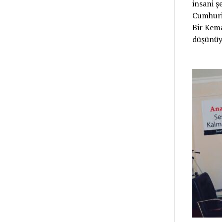
insani ş
Cumhuri
Bir Kema
düşünüy