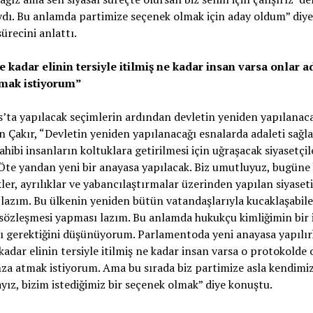
dı. Bu anlamda partimize seçenek olmak için aday oldum” diy
sürecini anlattı.
 kadar elinin tersiyle itilmiş ne kadar insan varsa onlar a
mak istiyorum”
’ta yapılacak seçimlerin ardından devletin yeniden yapılanac
 Çakır, “Devletin yeniden yapılanacağı esnalarda adaleti sağl
sahibi insanların koltuklara getirilmesi için uğraşacak siyasetçil
 Öte yandan yeni bir anayasa yapılacak. Biz umutluyuz, bugüne
kler, ayrılıklar ve yabancılaştırmalar üzerinden yapılan siyaset
lazım. Bu ülkenin yeniden bütün vatandaşlarıyla kucaklaşabile
özleşmesi yapması lazım. Bu anlamda hukukçu kimliğimin bir 
ı gerektiğini düşünüyorum. Parlamentoda yeni anayasa yapılı
adar elinin tersiyle itilmiş ne kadar insan varsa o protokolde 
za atmak istiyorum. Ama bu sırada biz partimize asla kendimiz
ız, bizim istediğimiz bir seçenek olmak” diye konuştu.