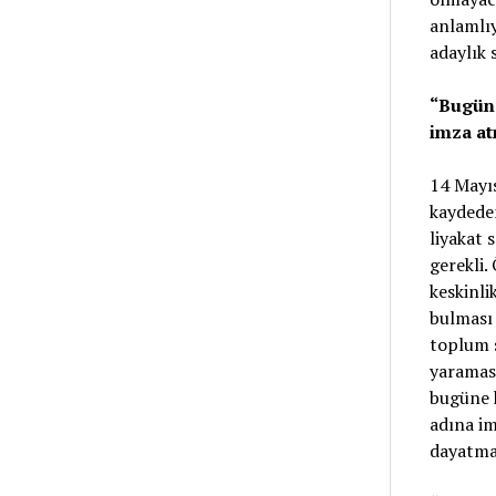
anlamlıy
adaylık 
“Bugüne
imza at
14 Mayıs
kaydeden
liyakat 
gerekli.
keskinli
bulması 
toplum s
yaramas
bugüne k
adına im
dayatmay