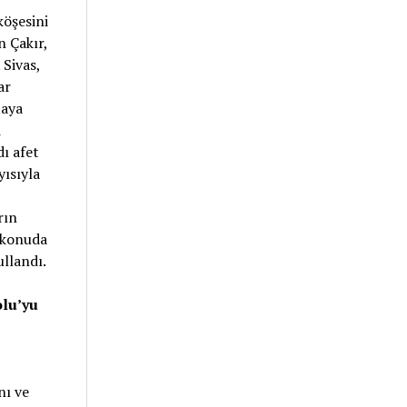
 köşesini
n Çakır,
Sivas,
ar
taya
i
ı afet
ısıyla
rın
u konuda
llandı.
olu’yu
nı ve