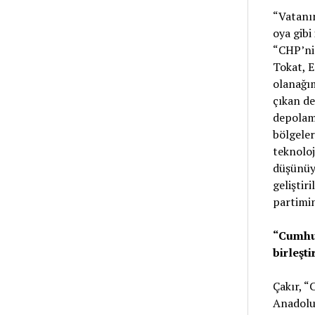
“Vatanın
oya gibi
“CHP’nin
Tokat, 
olanağım
çıkan d
depolama
bölgeler
teknoloj
düşünüyo
geliştir
partimin
“Cumhur
birleşt
Çakır, “
Anadolu’