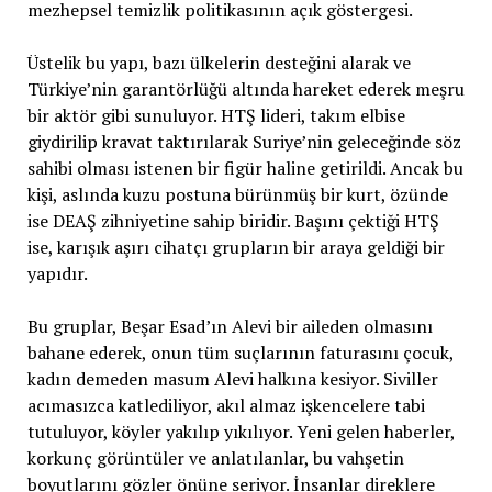
mezhepsel temizlik politikasının açık göstergesi.
Üstelik bu yapı, bazı ülkelerin desteğini alarak ve
Türkiye’nin garantörlüğü altında hareket ederek meşru
bir aktör gibi sunuluyor. HTŞ lideri, takım elbise
giydirilip kravat taktırılarak Suriye’nin geleceğinde söz
sahibi olması istenen bir figür haline getirildi. Ancak bu
kişi, aslında kuzu postuna bürünmüş bir kurt, özünde
ise DEAŞ zihniyetine sahip biridir. Başını çektiği HTŞ
ise, karışık aşırı cihatçı grupların bir araya geldiği bir
yapıdır.
Bu gruplar, Beşar Esad’ın Alevi bir aileden olmasını
bahane ederek, onun tüm suçlarının faturasını çocuk,
kadın demeden masum Alevi halkına kesiyor. Siviller
acımasızca katlediliyor, akıl almaz işkencelere tabi
tutuluyor, köyler yakılıp yıkılıyor. Yeni gelen haberler,
korkunç görüntüler ve anlatılanlar, bu vahşetin
boyutlarını gözler önüne seriyor. İnsanlar direklere