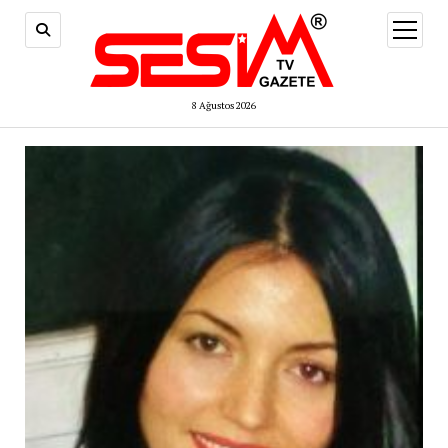
menüy
aç
8 Ağustos 2026