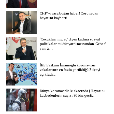
CHP’yi yasa boğan haber! Coronadan
hayatını kaybetti
‘Çocuklarımız aç’ diyen kadına sosyal
politikalar müdür yardımcısından ‘Geber’
yanıtı…
İBB Başkanı İmamoğlu koronavirüs
vakalarının en fazla görüldüğü 3 ilçeyi
açıkladı…
Dünya koronavirüs kıskacında | Hayatını
kaybedenlerin sayısı 80 bini geçti…