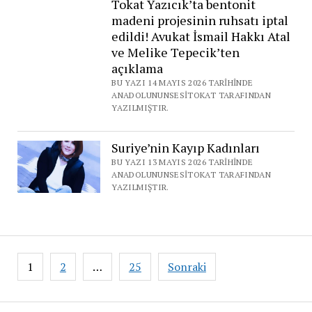
Tokat Yazıcık’ta bentonit
madeni projesinin ruhsatı iptal
edildi! Avukat İsmail Hakkı Atal
ve Melike Tepecik’ten
açıklama
BU YAZI 14 MAYIS 2026 TARIHINDE
ANADOLUNUNSESITOKAT TARAFINDAN
YAZILMIŞTIR.
Suriye’nin Kayıp Kadınları
BU YAZI 13 MAYIS 2026 TARIHINDE
ANADOLUNUNSESITOKAT TARAFINDAN
YAZILMIŞTIR.
Yazı
1
2
…
25
Sonraki
gezinmesi