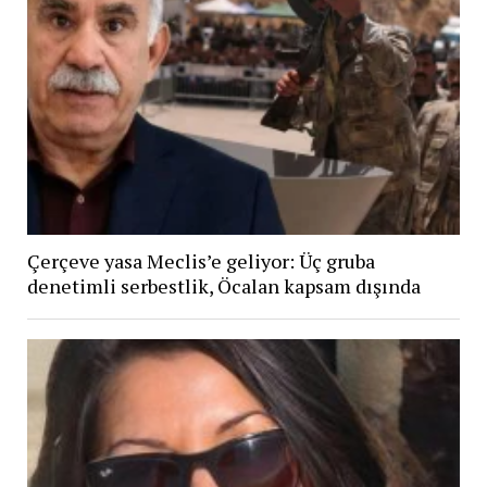
Çerçeve yasa Meclis’e geliyor: Üç gruba
denetimli serbestlik, Öcalan kapsam dışında