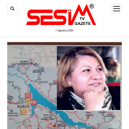
menüy
aç
7 Ağustos 2026