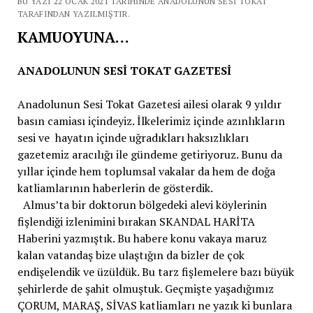
BU YAZI 22 OCAK 2021 TARIHINDE ANADOLUNUN SESI TOKAT
TARAFINDAN YAZILMIŞTIR.
KAMUOYUNA…
ANADOLUNUN SESİ TOKAT GAZETESİ
Anadolunun Sesi Tokat Gazetesi ailesi olarak 9 yıldır
basın camiası içindeyiz. İlkelerimiz içinde azınlıkların
sesi ve hayatın içinde uğradıkları haksızlıkları
gazetemiz aracılığı ile gündeme getiriyoruz. Bunu da
yıllar içinde hem toplumsal vakalar da hem de doğa
katliamlarının haberlerin de gösterdik.
Almus’ta bir doktorun bölgedeki alevi köylerinin
fişlendiği izlenimini bırakan SKANDAL HARİTA
Haberini yazmıştık. Bu habere konu vakaya maruz
kalan vatandaş bize ulaştığın da bizler de çok
endişelendik ve üzüldük. Bu tarz fişlemelere bazı büyük
şehirlerde de şahit olmuştuk. Geçmişte yaşadığımız
ÇORUM, MARAŞ, SİVAS katliamları ne yazık ki bunlara