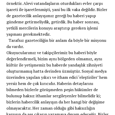
örnektir. Alevi vatandaşların oturdukları evler çarpı
işareti ile işaretlenmişti, yani bu ilk vaka değildir. Bizler
de gazetecilik anlayışımız gereği bu haberi yapıp
gündeme getirmeliydik, getirdik. Bu haber sonrası,
yetkili mercilerin konuyu araştırıp gereken işlemi
yapması gerekmektedir.
Tarafsız gazeteciliğin bir anlam da böyle bir misyonu
da vardır.
Okuyucularımız ve takipçilerimiz bu haberi böyle
değerlendirmeli, bizim aynı bölgeden olmamız, aynı
kültür ile yetişmemiz bu haberde yandaşlık zihniyeti
oluşturmamış hatta derinden üzmüştür. Sosyal medya
üzerinden yapılan yıkıcı ve itham edici ‘eleştiriler’ hem
yersiz hem de çok kırıcıdır. Haberin detaylarını
bilmeden bizlerle görüşmeden peşin hükümler de
bulunup haksız ithamlar sergileyenler bilmelidir ki;
bizlerin habercilik anlayışın da her hangi bir değişime
olmayacaktır. Her zaman olduğu gibi haksızlığın
karşısın da ses çıkarıp yazamaya devam edeceğiz. Bizler