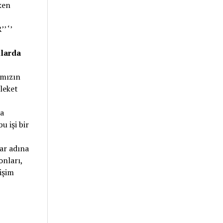
ken
’ ‘’
nlarda
ımızın
leket
da
 işi bir
lar adına
onları,
işim