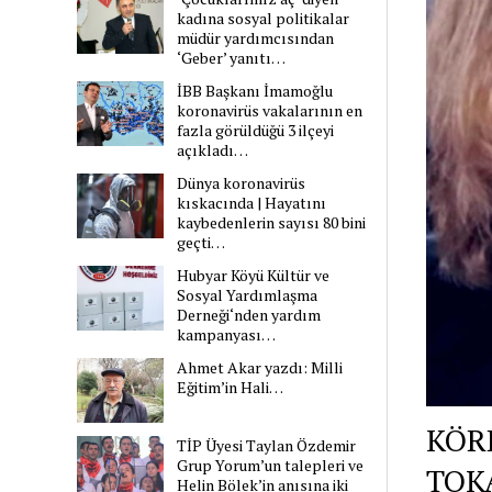
kadına sosyal politikalar
müdür yardımcısından
‘Geber’ yanıtı…
İBB Başkanı İmamoğlu
koronavirüs vakalarının en
fazla görüldüğü 3 ilçeyi
açıkladı…
Dünya koronavirüs
kıskacında | Hayatını
kaybedenlerin sayısı 80 bini
geçti…
Hubyar Köyü Kültür ve
Sosyal Yardımlaşma
Derneği‘nden yardım
kampanyası…
Ahmet Akar yazdı: Milli
Eğitim’in Hali…
KÖRL
TİP Üyesi Taylan Özdemir
Grup Yorum’un talepleri ve
TOKA
Helin Bölek’in anısına iki