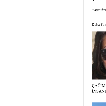
Yayımlan
Daha fa
ÇAĞIMI
İNSANI