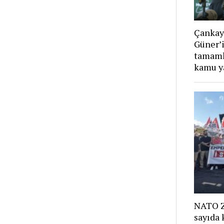
Çankay
Güner’
tamamla
kamu ya
NATO Zi
sayıda 