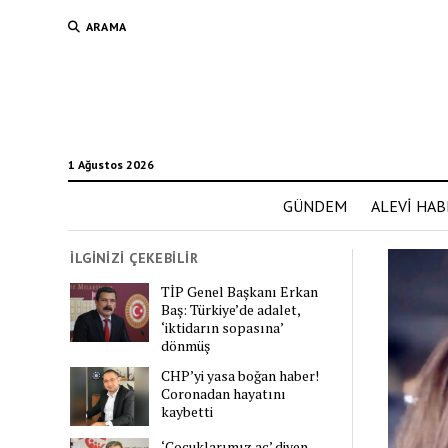
ARAMA
1 Ağustos 2026
GÜNDEM
ALEVİ HAB
İLGİNİZİ ÇEKEBİLİR
TİP Genel Başkanı Erkan
Baş: Türkiye’de adalet,
‘iktidarın sopasına’
dönmüş
CHP’yi yasa boğan haber!
Coronadan hayatını
kaybetti
‘Çocuklarımız aç’ diyen