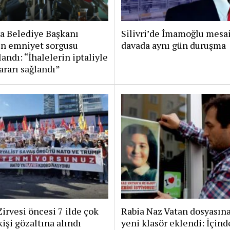
a Belediye Başkanı
Silivri’de İmamoğlu mesai
in emniyet sorgusu
davada aynı gün duruşma
ndı: “İhalelerin iptaliyle
rarı sağlandı”
rvesi öncesi 7 ilde çok
Rabia Naz Vatan dosyasın
kişi gözaltına alındı
yeni klasör eklendi: İçind