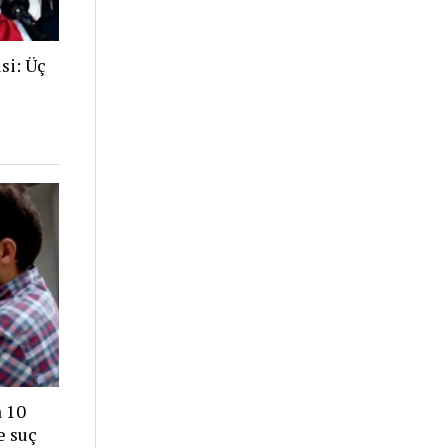
si: Üç
a 10
e suç