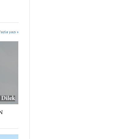
azla yazı »
N