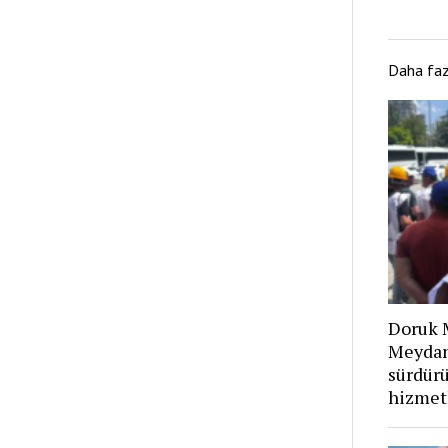
Daha fa
Doruk M
Meydan
sürdürü
hizmet