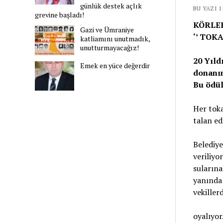
günlük destek açlık
BU YAZI 
grevine başladı!
KÖRLER
Gazi ve Ümraniye
‘’ TOKA
katliamını unutmadık,
unutturmayacağız!
20 Yıld
Emek en yüce değerdir
donanım
Bu ödül
Her toka
talan ed
Belediye
veriliyor
sularına
yanında 
vekiller
oyalıyor