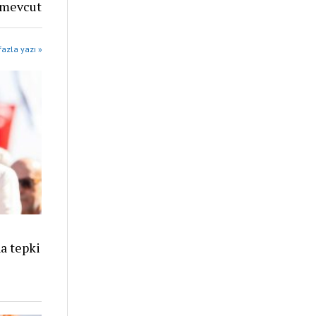
r mevcut
azla yazı »
a tepki