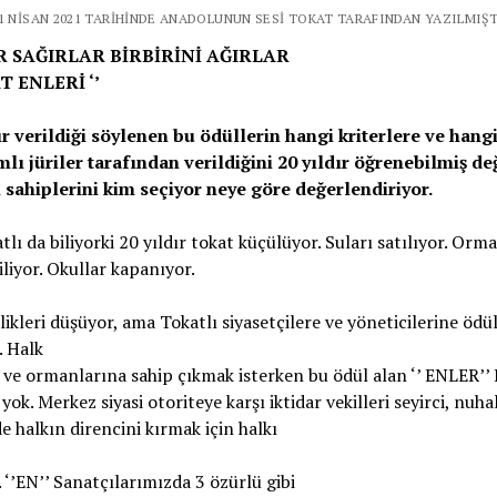
11 NISAN 2021 TARIHINDE ANADOLUNUN SESI TOKAT TARAFINDAN YAZILMIŞT
 SAĞIRLAR BİRBİRİNİ AĞIRLAR
T ENLERİ ‘’
ır verildiği söylenen bu ödüllerin hangi kriterlere ve hang
lı jüriler tarafından
verildiğini 20 yıldır öğrenebilmiş değ
 sahiplerini kim seçiyor neye göre değerlendiriyor.
tlı da biliyorki 20 yıldır tokat küçülüyor. Suları satılıyor. Orm
iliyor. Okullar kapanıyor.
likleri düşüyor, ama Tokatlı siyasetçilere ve yöneticilerine ödül
. Halk
 ve ormanlarına sahip çıkmak isterken bu ödül alan ‘’ ENLER’’
yok. Merkez siyasi otoriteye karşı iktidar vekilleri seyirci, nuhal
de halkın direncini kırmak için halkı
. ‘’EN’’ Sanatçılarımızda 3 özürlü gibi