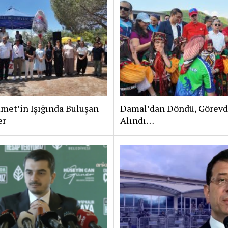
met’in Işığında Buluşan
Damal’dan Döndü, Görev
er
Alındı…