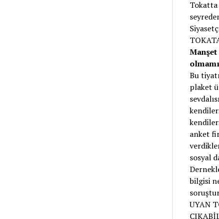
Tokatta 
seyreden
Siyaset
TOKATA
Manşet 
olmamış
Bu tiyat
plaket ü
sevdalıs
kendiler
kendiler
anket f
verdikle
sosyal d
Dernekle
bilgisi 
soruştu
UYAN TO
ÇIKABİ