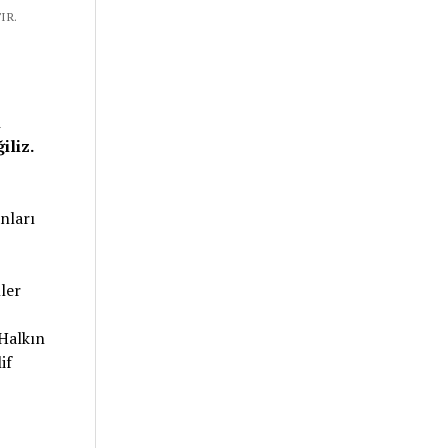
IR.
i
iliz.
anları
ler
 Halkın
if