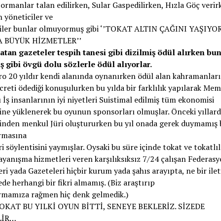
ormanlar talan edilirken, Sular Gaspedilirken, Hızla Göç verir
 yöneticiler ve
çiler bunlar olmuyormuş gibi ‘’TOKAT ALTIN ÇAĞINI YAŞIYOR’
 BÜYÜK HİZMETLER’’
atan gazeteler tespih tanesi gibi dizilmiş ödül alırken bu
 gibi övgü dolu sözlerle ödül alıyorlar.
ro 20 yıldır kendi alanında oynanırken ödül alan kahramanlar
creti ödediği konuşulurken bu yılda bir farklılık yapılarak Mem
ı İş insanlarının iyi niyetleri Suistimal edilmiş tüm ekonomisi
ine yüklenerek bu oyunun sponsorları olmuşlar. Önceki yıllar
inden menkul Jüri oluştururken bu yıl onada gerek duymamış bu
irmasına
ri söylentisini yaymışlar. Oysaki bu süre içinde tokat ve tokatlı
ayanışma hizmetleri veren karşılıksıksız 7/24 çalışan Federasy
ri yada Gazeteleri hiçbir kurum yada şahıs arayıpta, ne bir ilet
nede herhangi bir fikri almamış. (Biz araştırıp
rmamıza rağmen hiç denk gelmedik.)
KAT BU YILKİ OYUN BİTTİ, SENEYE BEKLERİZ. SİZEDE
LİR…