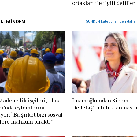
ortakları ile ilgili delille
zla
GÜNDEM
GÜNDEM kategorisinden daha f
adencilik işçileri, Ulus
İmamoğlu’ndan Sinem
ı’nda eylemlerini
Dedetaş’ın tutuklanmasın
yor: “Bu şirket bizi sosyal
lere mahkum bıraktı”