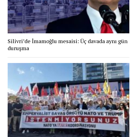
Silivri’de İmamoğlu mesaisi: Üç davada aynı gün
duruşma