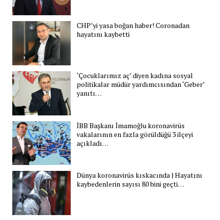
CHP’yi yasa boğan haber! Coronadan
hayatını kaybetti
‘Çocuklarımız aç’ diyen kadına sosyal
politikalar müdür yardımcısından ‘Geber’
yanıtı…
İBB Başkanı İmamoğlu koronavirüs
vakalarının en fazla görüldüğü 3 ilçeyi
açıkladı…
Dünya koronavirüs kıskacında | Hayatını
kaybedenlerin sayısı 80 bini geçti…