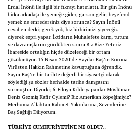
Erdal İnönü ile ilgili bir fıkrayı hatırlattı. Bir gün İnönü
birka arkadaşı ile yemeğe gider, garson gelir; beyefendi
yemek ne emredersiniz diye sorunca? Sayın İnönü
cevaben derki; gerek yok, biz birbirimizi yiyeceğiz
diyerek espri yapar. İktidarın Muhalefete karşı, tutum
ve davranışlarını gördükten sonra Biz Bize Yeteriz
İbareside ortalığın hiçde düzeleceği bir ortam
gözükmüyor. 15 Nisan 2020’de Haydar Baş’ın Korona
Virüsten Hakkın Rahmetine kavuştuğuna öğrendik.
Sayın Baş’ın bir tarihte değerli bir siyasetçi olarak
söylediği şu sözler herhalde tarihe damgasını
vurmuştur. Diyorki; 6. Filoyu Kıble yapanlar Müslüman
Deniz Gezmiş Kafir Öylemi? Biz Amerikan köpeğimiyiz?
Merhuma Allahtan Rahmet Yakınlarına, Sevenlerine
Baş Sağlığı Diliyorum.
TÜRKİYE CUMHURİYETİNE NE OLDU?..