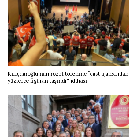
Kılıçdaroğlu’nun rozet törenine “cast ajansından
yüzlerce figüran taşındı” iddiası