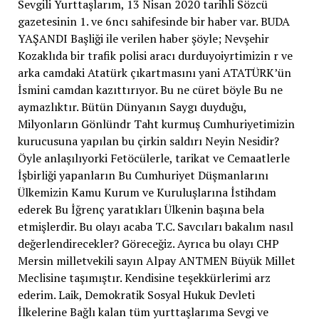
Sevgili Yurttaşlarım, 13 Nisan 2020 tarihli Sözcü
gazetesinin 1. ve 6ncı sahifesinde bir haber var. BUDA
YAŞANDI Başliği ile verilen haber şöyle; Nevşehir
Kozaklıda bir trafik polisi aracı durduyoiyrtimizin r ve
arka camdaki Atatürk çıkartmasını yani ATATÜRK’ün
İsmini camdan kazıttırıyor. Bu ne cüret böyle Bu ne
aymazlıktır. Bütün Dünyanın Saygı duyduğu,
Milyonların Gönlündr Taht kurmuş Cumhuriyetimizin
kurucusuna yapılan bu çirkin saldırı Neyin Nesidir?
Öyle anlaşılıyorki Fetöcülerle, tarikat ve Cemaatlerle
İşbirliği yapanların Bu Cumhuriyet Düşmanlarını
Ülkemizin Kamu Kurum ve Kuruluşlarına İstihdam
ederek Bu İğrenç yaratıkları Ülkenin başına bela
etmişlerdir. Bu olayı acaba T.C. Savcıları bakalım nasıl
değerlendirecekler? Göreceğiz. Ayrıca bu olayı CHP
Mersin milletvekili sayın Alpay ANTMEN Büyük Millet
Meclisine taşımıştır. Kendisine teşekkürlerimi arz
ederim. Laik, Demokratik Sosyal Hukuk Devleti
İlkelerine Bağlı kalan tüm yurttaşlarıma Sevgi ve