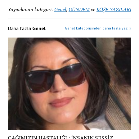
Yayımlanan kategori:
Genel
,
GÜNDEM
ve
KÖŞE YAZILARI
Daha fazla
Genel
Genel kategorisinden daha fazla yazı »
ÇAĞIMIZIN HASTALIĞI : İNSANIN SESSİZ