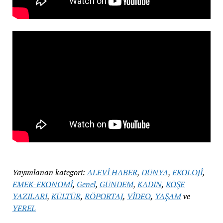
Yayımlanan kategori:
ALEVİ HABER
,
DÜNYA
,
EKOLOJİ
,
EMEK-EKONOMİ
,
Genel
,
GÜNDEM
,
KADIN
,
KÖŞE
YAZILARI
,
KÜLTÜR
,
RÖPORTAJ
,
VİDEO
,
YAŞAM
ve
YEREL