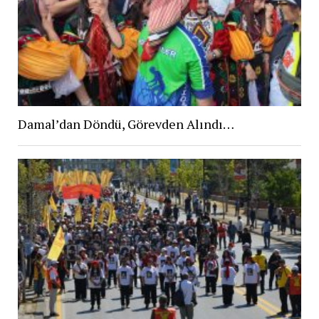
Damal’dan Döndü, Görevden Alındı…